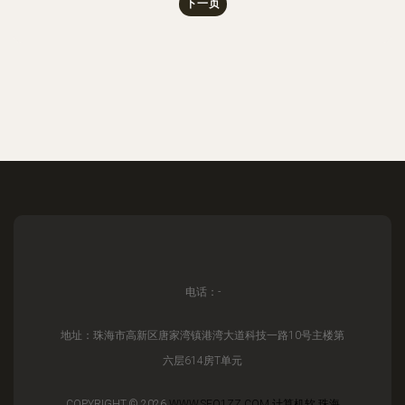
下一页
电话：-
地址：珠海市高新区唐家湾镇港湾大道科技一路10号主楼第
六层614房T单元
COPYRIGHT © 2026
WWW.SEO1ZZ.COM
计算机软
珠海