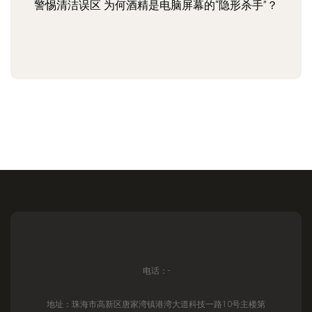
警惕清洁误区 为何酒精是电脑屏幕的“隐形杀手”？
电话：-
地址：珠海市高新区唐家湾镇港湾大道科技一路10号主楼第