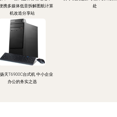
B便携多媒体低音拆解图航计算
处
机改造分享站
扬天T6900C台式机 中小企业
办公的务实之选