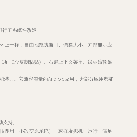
并进行了系统性改造：
ows上一样，自由地拖拽窗口、调整大小、并排显示应
trl+C/V复制粘贴）、右键上下文菜单、鼠标滚轮滚
能潜力。它兼容海量的Android应用，大部分应用都能
驱动支持。
系统（即插即用，不改变原系统），或在虚拟机中运行，满足