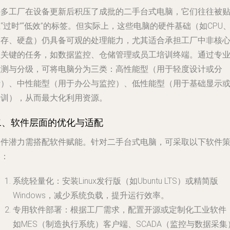
许多工厂在设备更新后积压了成批的二手台式电脑，它们往往被
“过时”“低效”的标签。但实际上，这些电脑的硬件基础（如CPU
内存、硬盘）仍具备可观的处理能力，尤其适合承担工厂中非核
但关键的任务，如数据监控、仓储管理或员工培训终端。通过专
检测与分级，可将电脑分为三类：高性能型（用于轻度设计或分
析）、中性能型（用于办公与监控）、低性能型（用于基础显示
培训），从而最大化利用资源。
二、软件层面的优化与适配
硬件潜力需搭配软件赋能。针对二手台式电脑，可采取以下软件
略：
系统轻量化
：安装Linux发行版（如Ubuntu LTS）或精简版
Windows，减少系统负载，提升运行效率。
专用软件部署
：根据工厂需求，配置开源或定制化工业软件
如MES（制造执行系统）客户端、SCADA（监控与数据采集