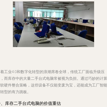
随着工业4.0和数字化转型的浪潮席卷全球，传统工厂面临升级压
力，而库存中的大量二手台式电脑常被视为负担。通过巧妙的计
机软硬件整合策略，这些设备不仅能变废为宝，还能成为工厂智
化转型的有力跳板。
一、库存二手台式电脑的价值重估