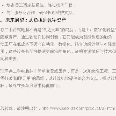
培训员工适应新系统，降低操作门槛；
与IT服务商合作，确保长期维护支持。
五、未来展望：从负担到数字资产
库存二手台式电脑不再是“食之无味”的鸡肋，而是工厂数字化转型
的隐藏资产。通过软硬件协同创新，它们能成为智能制造的触角
推动工厂在低成本下迈向自动化、数据化。结合边缘计算与AI轻量
应用，这些设备甚至可扮演更前沿的角色，证明资源循环与技术
新同样重要。
处理库存二手电脑并非简单变卖或废弃，而是一次系统性工程。
厂需打破“旧即无用”的思维，以计算机软硬件整合为支点，撬动转
杠杆，最终在变革浪潮中稳健前行。
若转载，请注明出处：http://www.seo1zz.com/product/87.html