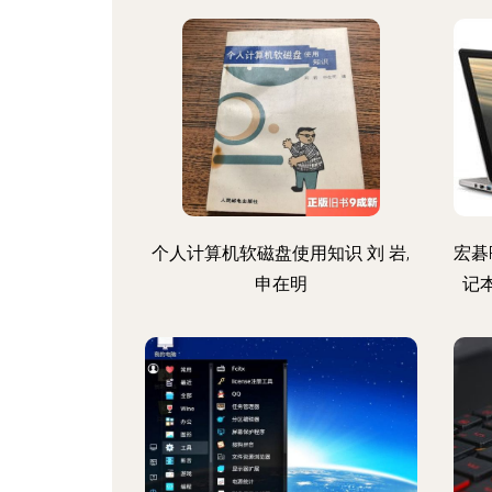
个人计算机软磁盘使用知识 刘 岩,
宏碁R
申在明
记