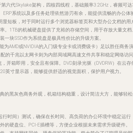
于第六代Skylake架构，四核四线程，基础频率3.2GHz，睿频可
软件、ERP系统以及多任务处理依然游刃有余，能提供流畅的办公体
的一个明显短板，对于同时运行多个浏览器标签页和大型办公文档的
率。1TB的机械硬盘提供了充裕的存储空间，用于存放大量文
装一块SSD作为系统盘是极具性价比的升级方案。
能为AMD或NVIDIA的入门级专业卡或消费级卡）足以胜任商
标配的千兆以太网卡则为内部局域网高速文件共享和稳定网络访
操作系统，开箱即用，安全且有保障。DVD刻录光驱（DVDRW）
20英寸显示器，能够提供舒适的视觉面积，保护用户视力。
列经典的黑灰色商务外观，机箱结构稳重，设计简洁大方，能够轻
障运行时间）测试，确保在长时间、高负荷的办公环境中稳定运行
外的硬盘位、PCI-E插槽等，方便企业根据未来需求升级硬件。