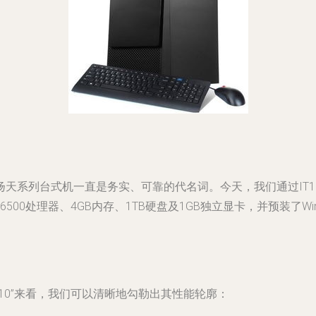
天系列台式机一直是务实、可靠的代名词。今天，我们通过IT1
6500处理器、4GB内存、1TB硬盘及1GB独立显卡，并预装了W
网卡 win10”来看，我们可以清晰地勾勒出其性能轮廓：