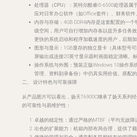
处理器（CPU）
：英特尔酷睿i5-6500处理器属
应对日常办公软件（如Office套件）、财务
内存与存储
：4GB DDR4内存是这套配置
级空间，用户可自行增加内存条以提升多任务效
更快的系统启动和程序加载速度的用户，后期加
图形与显示
：1GB显存的独立显卡（具体型号可
屏输出或连接20英寸显示器时画面稳定清晰。
操作系统与外围
：预装正版Windows 10
管理、资料刻录备份）中仍具实用价值。搭配的
二、 设计特色与可靠保障
从产品图片可以看出，扬天T6900C继承了扬天系
的可靠性与易维护性：
卓越的稳定性
：通过严格的MTBF（平均无故
出色的扩展能力
：机箱内部布局合理，提供了额