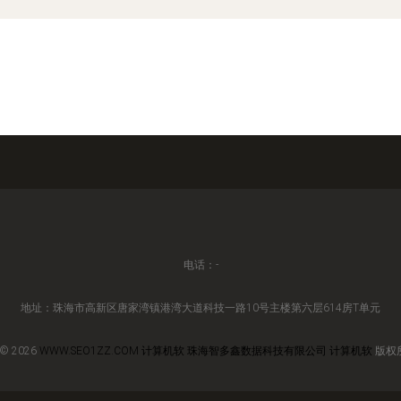
电话：-
地址：珠海市高新区唐家湾镇港湾大道科技一路10号主楼第六层614房T单元
 © 2026
WWW.SEO1ZZ.COM
计算机软
珠海智多鑫数据科技有限公司
计算机软
版权